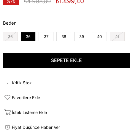
₺4.998,00
₺1.499,40
%
70
İndirim
Beden
35
36
37
38
39
40
41
Kritik Stok
Favorilere Ekle
İstek Listeme Ekle
Fiyat Düşünce Haber Ver