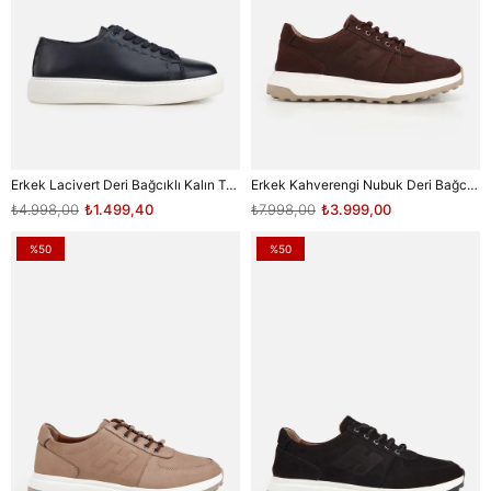
Erkek Lacivert Deri Bağcıklı Kalın Tabanlı Günlük Sneaker
Erkek Kahverengi Nubuk Deri Bağcık Detaylı Sneaker
₺4.998,00
₺1.499,40
₺7.998,00
₺3.999,00
%50
%50