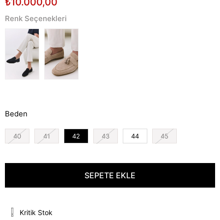
₺10.000,00
Renk Seçenekleri
Beden
40
41
42
43
44
45
Kritik Stok