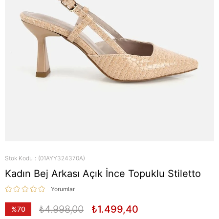
Stok Kodu
(01AYY324370A)
Kadın Bej Arkası Açık İnce Topuklu Stiletto
Yorumlar
₺4.998,00
₺1.499,40
%
70